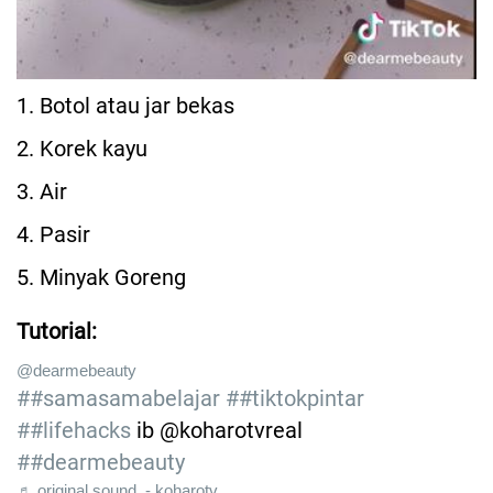
1. Botol atau jar bekas
2. Korek kayu
3. Air
4. Pasir
5. Minyak Goreng
Tutorial:
@dearmebeauty
##samasamabelajar
##tiktokpintar
##lifehacks
ib @koharotvreal
##dearmebeauty
♬ original sound - koharotv