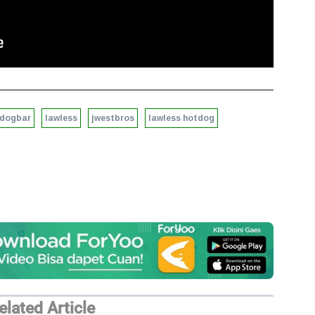
 dogbar
lawless
jwestbros
lawless hotdog
elated Article