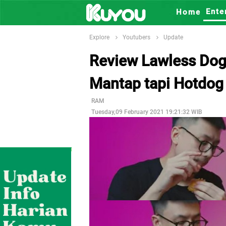
Ente
Home
Explore
Youtubers
Update
Review Lawless Dog
Mantap tapi Hotdog 
RAM
Tuesday,09 February 2021 19:21:32 WIB