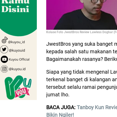
Kolase Foto JwestBros Review Lawless Dogbar (F
JwestBros yang suka banget m
kepada salah satu makanan te
Bagaimanakah rasanya? Berik
Siapa yang tidak mengenal La
terkenal banget di kalangan a
tersebut selalu ramai pengu
jumat lho.
BACA JUGA:
Tanboy Kun Revie
Bikin Ngiler!