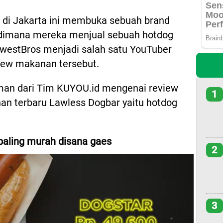
al di Jakarta ini membuka sebuah brand
 dimana mereka menjual sebuah hotdog
JwestBros menjadi salah satu YouTuber
view makanan tersebut.
man dari Tim KUYOU.id mengenai review
1
an terbaru Lawless Dogbar yaitu hotdog
paling murah disana gaes
2
3