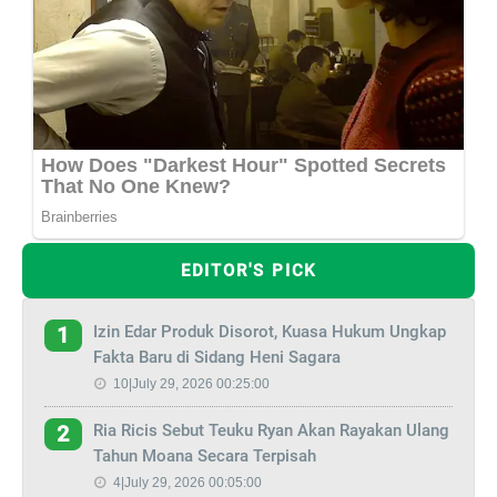
EDITOR'S PICK
Izin Edar Produk Disorot, Kuasa Hukum Ungkap
1
Fakta Baru di Sidang Heni Sagara
10|July 29, 2026 00:25:00
Ria Ricis Sebut Teuku Ryan Akan Rayakan Ulang
2
Tahun Moana Secara Terpisah
4|July 29, 2026 00:05:00