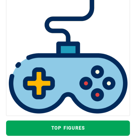
TOP FIGURES