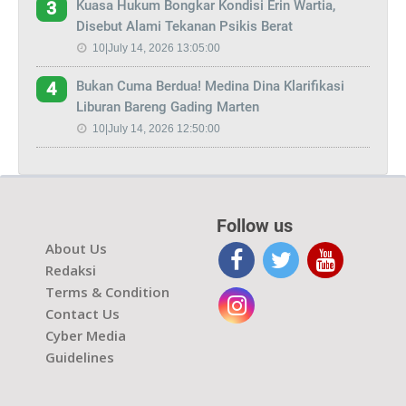
Kuasa Hukum Bongkar Kondisi Erin Wartia,
3
Disebut Alami Tekanan Psikis Berat
10|July 14, 2026 13:05:00
Bukan Cuma Berdua! Medina Dina Klarifikasi
4
Liburan Bareng Gading Marten
10|July 14, 2026 12:50:00
Follow us
About Us
Redaksi
Terms & Condition
Contact Us
Cyber Media
Guidelines