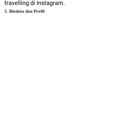
travelling di Instagram.
5. Biodata dan Profil