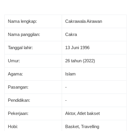
Nama lengkap:
Cakrawala Airawan
Nama panggilan:
Cakra
Tanggal lahir:
13 Juni 1996
Umur:
26 tahun (2022)
Agama:
Islam
Pasangan:
-
Pendidikan:
-
Pekerjaan:
Aktor, Atlet bakset
Hobi:
Basket, Travelling