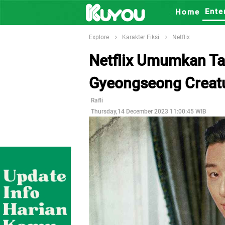
Ente
Home
Explore
Karakter Fiksi
Netflix
Netflix Umumkan Tan
Gyeongseong Creatu
Rafli
Thursday,14 December 2023 11:00:45 WIB