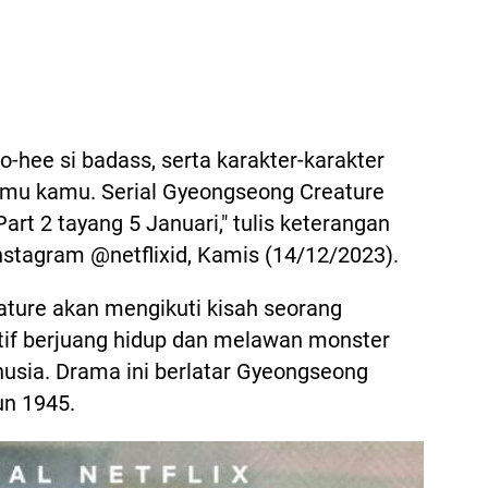
 So-hee si badass, serta karakter-karakter
emu kamu. Serial Gyeongseong Creature
rt 2 tayang 5 Januari," tulis keterangan
 Instagram @netflixid, Kamis (14/12/2023).
ature akan mengikuti kisah seorang
if berjuang hidup dan melawan monster
nusia. Drama ini berlatar Gyeongseong
un 1945.