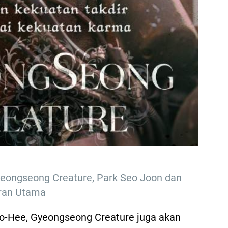
eongseong Creature, Park Seo Joon dan
ran Utama
So-Hee, Gyeongseong Creature juga akan