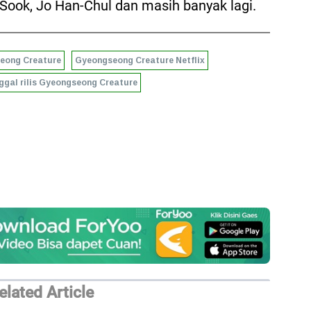
Sook, Jo Han-Chul dan masih banyak lagi.
eong Creature
Gyeongseong Creature Netflix
ggal rilis Gyeongseong Creature
elated Article