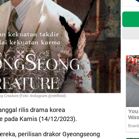
 Creature (Foto: Instagram @netflixid)
nggal rilis drama korea
e pada Kamis (14/12/2023).
reka, perilisan drakor Gyeongseong