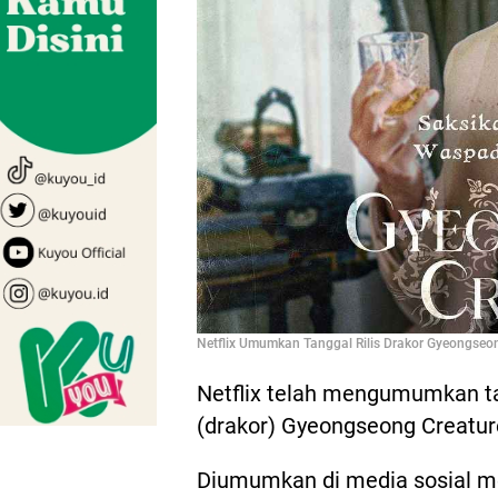
Netflix Umumkan Tanggal Rilis Drakor Gyeongseong
Netflix telah mengumumkan ta
(drakor) Gyeongseong Creatur
Diumumkan di media sosial me