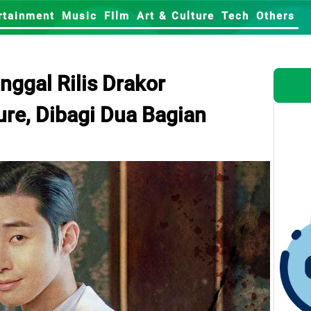
rtainment
Music
FIlm
Art & Culture
Tech
Others
ggal Rilis Drakor
re, Dibagi Dua Bagian