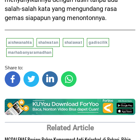
salah-salah kata yang mengundang rasa
gemas siapapun yang menontonnya.
aishwanahla
shalwatan
shalawat
gadiscilik
marhabanyaramadhan
Share to:
Related Article
MGDALENAF Review Bakso Kameumeut Anti Kolestrol di Bekasi, Bikin