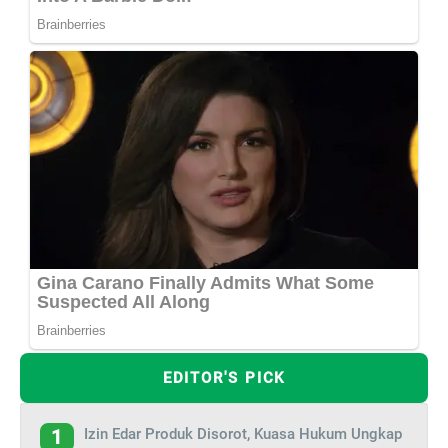
EDITOR'S PICK
Izin Edar Produk Disorot, Kuasa Hukum Ungkap
1