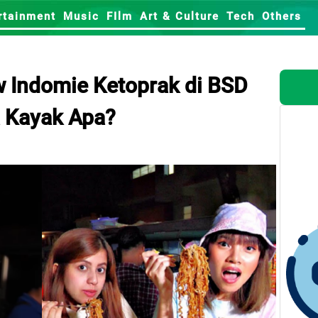
rtainment
Music
FIlm
Art & Culture
Tech
Others
Indomie Ketoprak di BSD
 Kayak Apa?