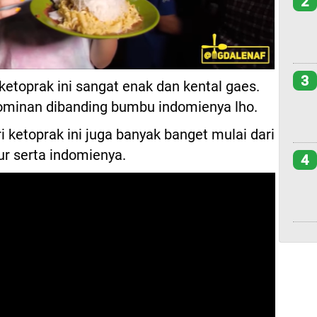
2
3
oprak ini sangat enak dan kental gaes.
 dominan dibanding bumbu indomienya lho.
i ketoprak ini juga banyak banget mulai dari
lur serta indomienya.
4