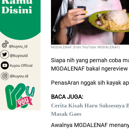
MGDALENAF (Foto YouTube: MGDALENAF)
Siapa nih yang pernah coba ma
MGDALENAF bakal ngereview i
PenasAran nggak sih kayak apa
BACA JUGA:
Cerita Kisah Haru Suksesnya 
Masak Gaes
Awalnya MGDALENAF menanyak