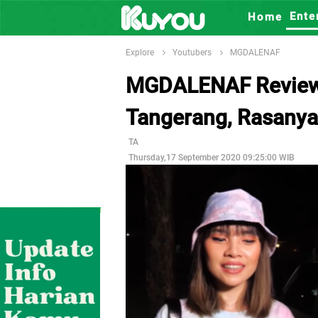
Ente
Home
Explore
Youtubers
MGDALENAF
MGDALENAF Review 
Tangerang, Rasanya
TA
Thursday,17 September 2020 09:25:00 WIB