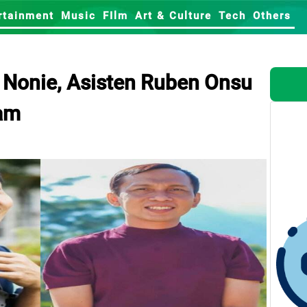
rtainment
Music
FIlm
Art & Culture
Tech
Others
bi Nonie, Asisten Ruben Onsu
ram