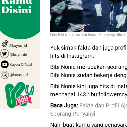
Foto Bibi Nonie, Asisten Ruben Onsu yang Hits di
Yuk simak fakta dan juga profi
hits di Instagram.
Bibi Nonie merupakan seorang a
Bibi Nonie sudah bekerja den
Bibi Nonie kini juga hits di In
mencapai 143 ribu followersny
Baca Juga:
Fakta dan Profil A
Seorang Penyanyi
Nah, buat kamu yang penasara