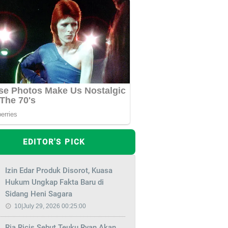
EDITOR'S PICK
Izin Edar Produk Disorot, Kuasa
Hukum Ungkap Fakta Baru di
Sidang Heni Sagara
10|July 29, 2026 00:25:00
Ria Ricis Sebut Teuku Ryan Akan