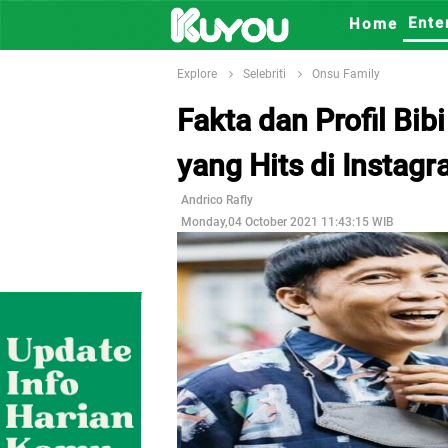
Ente
Home
Explore
Selebriti
Onsu Family
Fakta dan Profil Bi
yang Hits di Instag
Andrico Rafly
Monday,04 October 2021 11:43:15 WIB