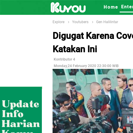
Ente
Home
Explore
Youtubers
Gen Halilintar
Digugat Karena Cove
Katakan Ini
Kontributor 4
Monday,24 February 2020 22:30:00 WIB