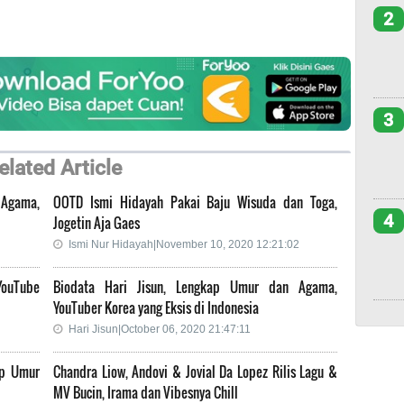
2
3
elated Article
& Agama,
OOTD Ismi Hidayah Pakai Baju Wisuda dan Toga,
4
Jogetin Aja Gaes
Ismi Nur Hidayah|November 10, 2020 12:21:02
YouTube
Biodata Hari Jisun, Lengkap Umur dan Agama,
YouTuber Korea yang Eksis di Indonesia
Hari Jisun|October 06, 2020 21:47:11
ap Umur
Chandra Liow, Andovi & Jovial Da Lopez Rilis Lagu &
MV Bucin, Irama dan Vibesnya Chill