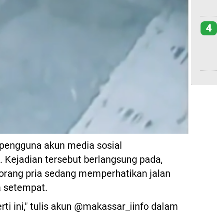
4
 pengguna akun media sosial
 Kejadian tersebut berlangsung pada,
eorang pria sedang memperhatikan jalan
ga setempat.
rti ini," tulis akun @makassar_iinfo dalam