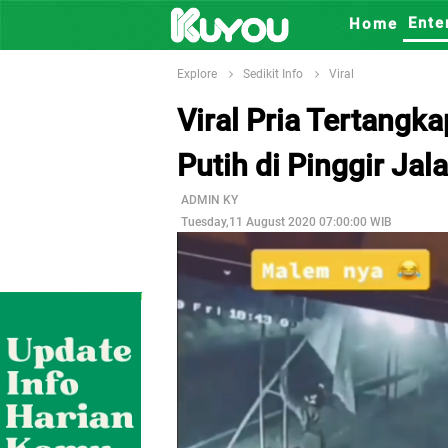
Ente
Home
Explore
Sedikit Info
Viral
Viral Pria Tertang
Putih di Pinggir Jal
ADMIN KY
Tuesday,11 August 2020 07:00:00 WIB