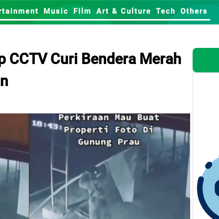
rtainment
Music
FIlm
Art & Culture
Tech
Others
kap CCTV Curi Bendera Merah
an